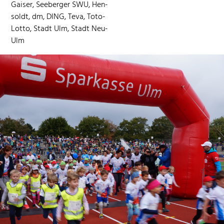
Gais­er, See­berg­er SWU, Hen­
sol­dt, dm, DING, Teva, Toto-
Lot­to, Stadt Ulm, Stadt Neu-
Ulm