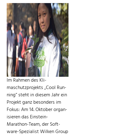
Im Rah­men des Kli­
maschutzpro­jek­ts „Cool Run­
ning“ ste­ht in diesem Jahr ein
Pro­jekt ganz beson­ders im
Fokus: Am 14. Okto­ber organ­
isieren das Ein­stein-
Marathon-Team, der Soft­
ware-Spezial­ist Wilken Group