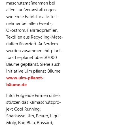
maschutz­maß­nah­men bei
allen Laufver­anstal­tun­gen
wie Freie Fahrt für alle Teil­
nehmer bei allen Events,
Ökostrom, Fahrrad­prämien,
Tex­tilien aus Recy­cling-Mate­
ri­alien finanziert. Außer­dem
wur­den zusam­men mit plant-
for-the-plan­et über 30.000
Bäume gepflanzt. Siehe auch
Ini­tia­tive Ulm pflanzt Bäume
www.ulm-pflanzt-
bäume.de
Info: Fol­gende Fir­men unter­
stützen das Kli­maschutzpro­
jekt Cool Run­ning:
Sparkasse Ulm, Beur­er, Liqui
Moly, Bad Blau, Bossard,