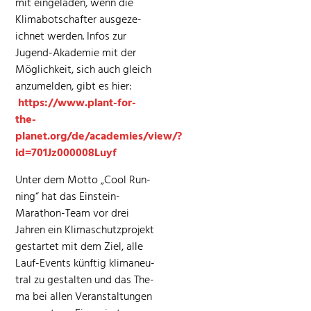
mit ein­ge­laden, wenn die
Klimabotschafter aus­geze­
ich­net wer­den. Infos zur
Jugend-Akademie mit der
Möglichkeit, sich auch gle­ich
anzumelden, gibt es hier:
https://www.plant-for-
the-
planet.org/de/academies/view/?
id=701Jz000008Luyf
Unter dem Mot­to „Cool Run­
ning“ hat das Ein­stein-
Marathon-Team vor drei
Jahren ein Kli­maschutzpro­jekt
ges­tartet mit dem Ziel, alle
Lauf-Events kün­ftig kli­ma­neu­
tral zu gestal­ten und das The­
ma bei allen Ver­anstal­tun­gen