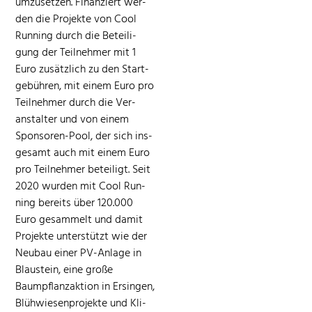
umzuset­zen. Finanziert wer­
den die Pro­jek­te von Cool
Run­ning durch die Beteili­
gung der Teil­nehmer mit 1
Euro zusät­zlich zu den Start­
ge­bühren, mit einem Euro pro
Teil­nehmer durch die Ver­
anstal­ter und von einem
Spon­soren-Pool, der sich ins­
ge­samt auch mit einem Euro
pro Teil­nehmer beteiligt. Seit
2020 wur­den mit Cool Run­
ning bere­its über 120.000
Euro gesam­melt und damit
Pro­jek­te unter­stützt wie der
Neubau ein­er PV-Anlage in
Blaustein, eine große
Baumpflan­za­k­tion in Ersin­gen,
Blüh­wiesen­pro­jek­te und Kli­