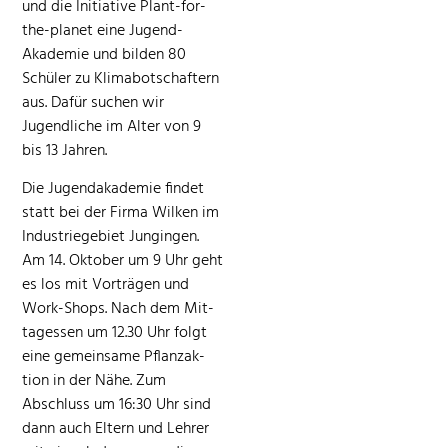
und die Ini­tia­tive Plant-for-
the-plan­et eine Jugend-
Akademie und bilden 80
Schüler zu Klimabotschaftern
aus. Dafür suchen wir
Jugendliche im Alter von 9
bis 13 Jahren.
Die Jugen­dakademie find­et
statt bei der Fir­ma Wilken im
Indus­triege­bi­et Jungin­gen.
Am 14. Okto­ber um 9 Uhr geht
es los mit Vorträ­gen und
Work-Shops. Nach dem Mit­
tagessen um 12.30 Uhr fol­gt
eine gemein­same Pflan­za­k­
tion in der Nähe. Zum
Abschluss um 16:30 Uhr sind
dann auch Eltern und Lehrer