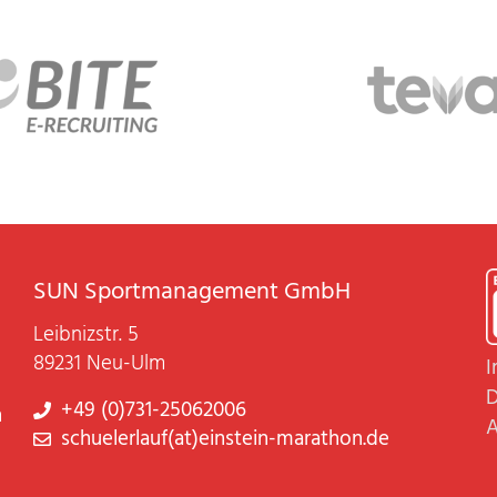
SUN Sportmanagement GmbH
Leibnizstr. 5
89231 Neu-Ulm
I
D
+49 (0)731-25062006
n
A
schuelerlauf(at)einstein-marathon.de