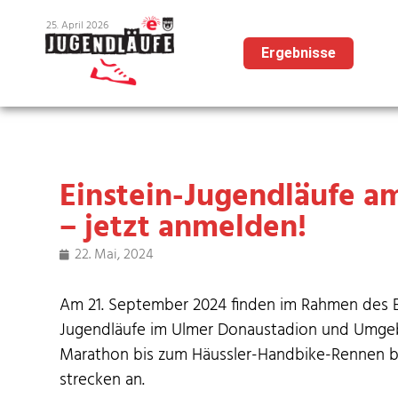
25. April 2026
Ergebnisse
Einstein-Jugendläufe a
– jetzt anmelden!
22. Mai, 2024
Am 21. Sep­tem­ber 2024 find­en im Rah­men des 
Jugendläufe im Ulmer Donaus­ta­dion und Umge
Marathon bis zum Häus­sler-Hand­bike-Ren­nen bi
streck­en an.